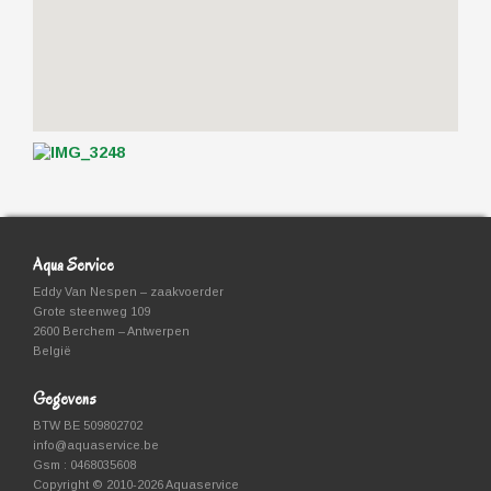
Aqua Service
Eddy Van Nespen – zaakvoerder
Grote steenweg 109
2600 Berchem – Antwerpen
België
Gegevens
BTW BE 509802702
info@aquaservice.be
Gsm : 0468035608
Copyright © 2010-2026 Aquaservice