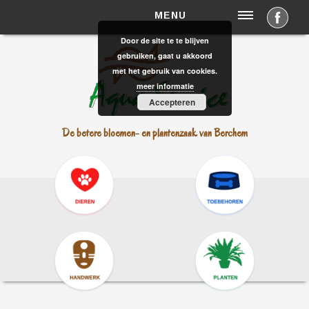
MENU
Door de site te te blijven
HOME
gebruiken, gaat u akkoord
met het gebruik van cookies.
Nieuws
meer informatie
OPENINGSUREN
Accepteren
AANBOD
De betere bloemen- en plantenzaak van Berchem
CONTACT & INFO
Contactformulier
Map
Privacy
Disclaimer