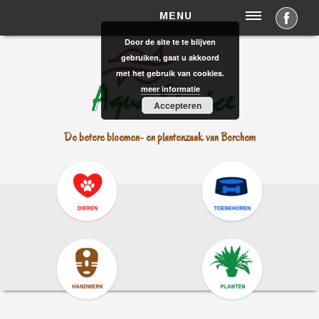
MENU
Door de site te te blijven
HOME
gebruiken, gaat u akkoord
met het gebruik van cookies.
Nieuws
meer informatie
OPENINGSUREN
Accepteren
AANBOD
De betere bloemen- en plantenzaak van Berchem
CONTACT & INFO
Contactformulier
Map
Privacy
Disclaimer