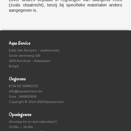
(zoals citaatrecht), tenzij bij specifieke materialen anders
aangegeven is.
Aqua Service
Eddy Van Nespen – zaakvoerder
Grote steenweg 109
2600 Berchem – Antwerpen
België
Gegevens
BTW BE 509802702
info@aquaservice.be
Gsm : 0468035608
Copyright © 2010-2026 Aquaservice
Openingsuren
dinsdag tot en met zaterdag 
10.00u. – 18.00u